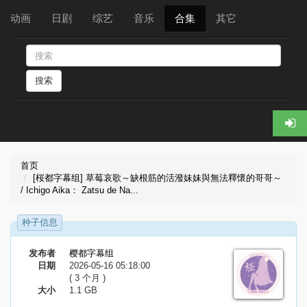
动画
日剧
综艺
音乐
合集
其它
搜索
首页
[桜都字幕组] 草莓哀歌～缺根筋的活潑妹妹與無法釋懷的哥哥～
/ Ichigo Aika： Zatsu de Na...
种子信息
发布者
樱都字幕组
日期
2026-05-16 05:18:00
( 3 个月 )
大小
1.1 GB