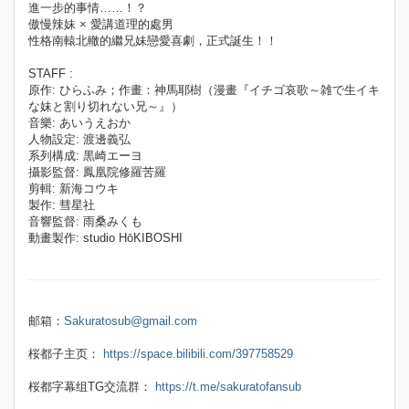
進一步的事情……！？
傲慢辣妹 × 愛講道理的處男
性格南轅北轍的繼兄妹戀愛喜劇，正式誕生！！
STAFF :
原作: ひらふみ；作畫：神馬耶樹（漫畫『イチゴ哀歌～雑で生イキ
な妹と割り切れない兄～』）
音樂: あいうえおか
人物設定: 渡邊義弘
系列構成: 黒崎エーヨ
攝影監督: 鳳凰院修羅苦羅
剪輯: 新海コウキ
製作: 彗星社
音響監督: 雨桑みくも
動畫製作: studio HōKIBOSHI
邮箱：
Sakuratosub@gmail.com
桜都子主页：
https://space.bilibili.com/397758529
桜都字幕组TG交流群：
https://t.me/sakuratofansub