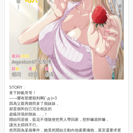
STORY :
拿下帥氣哥哥！
——哪有那麼順利啊(´-д-)=3
因為父親再婚而多了個妹妹，
卻是個和自己完全相反的
超級誇張的辣妹……！
開始同居後，藍花不僅隨便把男人帶回家，想幹嘛就幹嘛，
讓光太煩得不行。
然而因為某個事件，她竟然開始主動向他索要擁抱，甚至還要求更