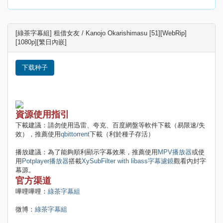
[綠茶字幕組] 租借女友 / Kanojo Okarishimasu [51][WebRip]
[1080p][繁日內嵌]
下载种子
資源使用指引
下載建議：請勿使用迅雷、夸克、百度網盤等軟件下載（易限速/失
效），推薦使用
qbittorrent
下載（利於種子存活）
播放建議：為了能夠順利顯示字幕效果，推薦使用
MPV播放器
或使
用
Potplayer播放器
搭載
XySubFilter with libass字幕濾鏡
觀看內封字
幕源。
官方渠道
嗶哩嗶哩：
綠茶字幕組
微博：
綠茶字幕組