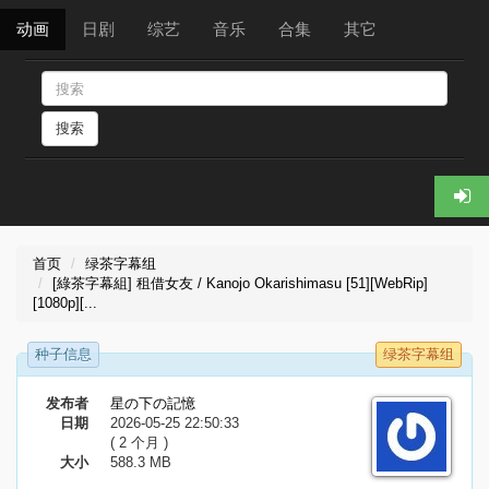
动画
日剧
综艺
音乐
合集
其它
搜索
首页
绿茶字幕组
[綠茶字幕組] 租借女友 / Kanojo Okarishimasu [51][WebRip]
[1080p][...
种子信息
绿茶字幕组
发布者
星の下の記憶
日期
2026-05-25 22:50:33
( 2 个月 )
大小
588.3 MB