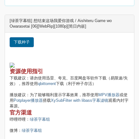
[绿茶字幕组] 想结束这场我爱你游戏 / Aishiteru Game wo
Owarasetai [06][WebRip][1080p][简日内嵌]
下载种子
资源使用指引
下载建议：请勿使用迅雷、夸克、百度网盘等软件下载（易限速/失
效），推荐使用
qbittorrent
下载（利于种子存活）
播放建议：为了能够顺利显示字幕效果，推荐使用
MPV播放器
或使
用
Potplayer播放器
搭载
XySubFilter with libass字幕滤镜
观看内封字
幕源。
官方渠道
哔哩哔哩：
绿茶字幕组
微博：
绿茶字幕组