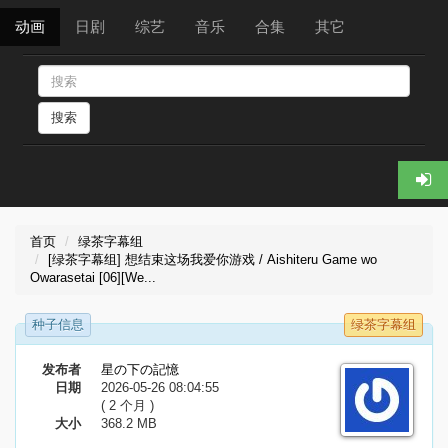
动画
日剧
综艺
音乐
合集
其它
搜索
首页
绿茶字幕组
[绿茶字幕组] 想结束这场我爱你游戏 / Aishiteru Game wo
Owarasetai [06][We...
种子信息
绿茶字幕组
发布者
星の下の記憶
日期
2026-05-26 08:04:55
( 2 个月 )
大小
368.2 MB