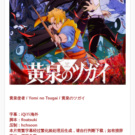
黄泉使者 / Yomi no Tsugai / 黄泉のツガイ
字幕：iQiYi海外
脚本：floatsuki
压制：hchsoon
本片简繁字幕经过繁化姬处理后生成，请自行判断下载；如有措辞