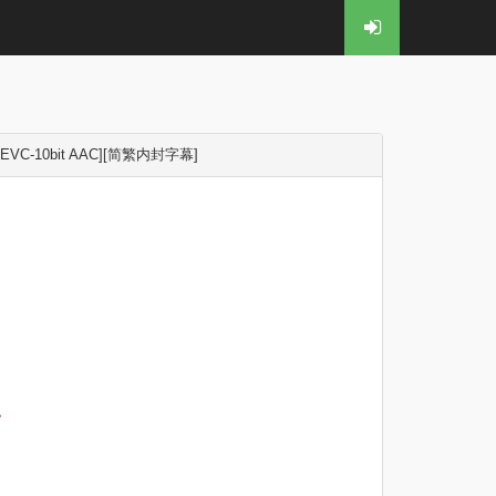
0p HEVC-10bit AAC][简繁内封字幕]
。