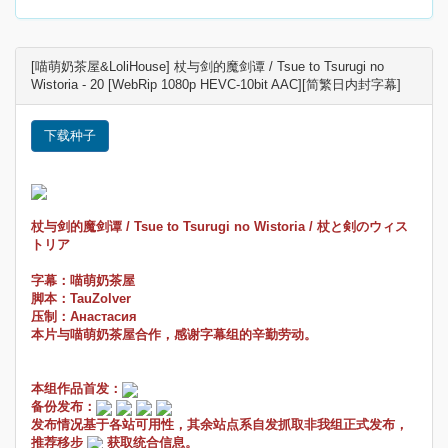
[喵萌奶茶屋&LoliHouse] 杖与剑的魔剑谭 / Tsue to Tsurugi no
Wistoria - 20 [WebRip 1080p HEVC-10bit AAC][简繁日内封字幕]
下载种子
杖与剑的魔剑谭 / Tsue to Tsurugi no Wistoria / 杖と剣のウィス
トリア
字幕：喵萌奶茶屋
脚本：TauZolver
压制：Анастасия
本片与喵萌奶茶屋合作，感谢字幕组的辛勤劳动。
本组作品首发：
备份发布：
发布情况基于各站可用性，其余站点系自发抓取非我组正式发布，
推荐移步
获取统合信息。