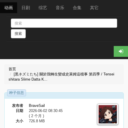
动画
日剧
综艺
音乐
合集
其它
搜索
首页
[黒ネズミたち] 關於我轉生變成史萊姆這檔事 第四季 / Tensei
shitara Slime Datta K...
种子信息
发布者
BraveSail
日期
2026-06-02 08:30:45
( 2 个月 )
大小
726.8 MB