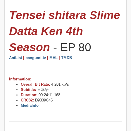
Tensei shitara Slime
Datta Ken 4th
Season
- EP 80
AniList
|
bangumi.tv
|
MAL
|
TMDB
Information:
Overall Bit Rate:
4 201 kb/s
Subtitle:
日本語
Duration:
00:24:11.168
CRC32:
D9339C45
MediaInfo