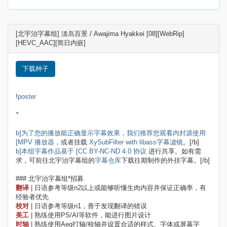
[北宇治字幕组] 淡岛百景 / Awajima Hyakkei [08][WebRip]
[HEVC_AAC][简日内嵌]
下载种子
!
poster
*
b]为了您的播放能正确显示字幕效果，我们推荐您观看内封源使用
[MPV 播放器
，或者挂载
XySubFilter with libass字幕滤镜
。[/b]
b]本组字幕作品基于 [CC BY-NC-ND 4.0 协议
进行共享。如有需
求，可前往北宇治字幕组的
字幕仓库
下载往期制作的外挂字幕。[/b]
### 北宇治字幕组*招募
翻译
| 日语参考等级n2以上或能够听懂生肉内容并保证正确率，有
经验者优先
校对
| 日语参考等级n1，善于发现翻译的错误
美工
| 熟练使用PS/AI等软件，能进行图片设计
时轴
| 熟练使用Aeg打轴/校轴并设置合适的样式、字体或屏幕字