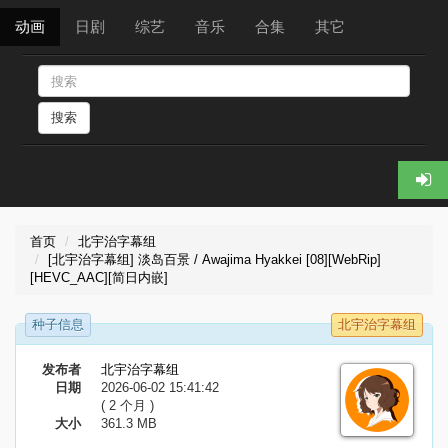
动画
日剧
综艺
音乐
合集
其它
搜索
首页
北宇治字幕组
[北宇治字幕组] 淡岛百景 / Awajima Hyakkei [08][WebRip]
[HEVC_AAC][简日内嵌]
种子信息
北宇治字幕组
发布者
北宇治字幕组
日期
2026-06-02 15:41:42
( 2 个月 )
大小
361.3 MB