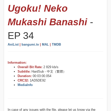
Ugoku! Neko
Mukashi Banashi
-
EP 34
AniList
|
bangumi.tv
|
MAL
|
TMDB
Information:
Overall Bit Rate:
2 829 kb/s
Subtitle:
HardSub - 中文（繁體）
Duration:
00:03:00.054
CRC32:
1AD5DE92
MediaInfo
In case of any issues with the file, please let us know via the