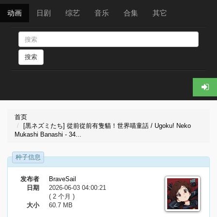
动画
日剧
综艺
音乐
合集
其它
搜索
首页
[黒ネズミたち] 從前從前有隻貓！世界喵童話 / Ugoku! Neko
Mukashi Banashi - 34...
种子信息
发布者
BraveSail
日期
2026-06-03 04:00:21
( 2 个月 )
大小
60.7 MB