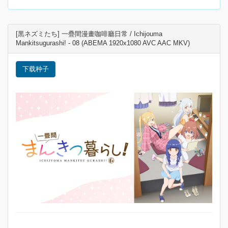
[黒ネズミたち] 一疊間漫畫咖啡廳日常 / Ichijouma
Mankitsugurashi! - 08 (ABEMA 1920x1080 AVC AAC MKV)
下载种子