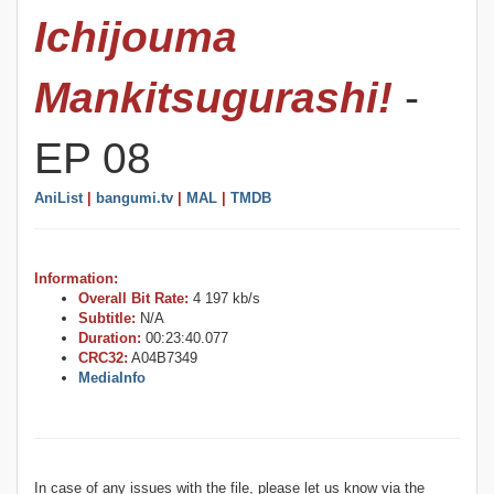
Ichijouma
Mankitsugurashi!
-
EP 08
AniList
|
bangumi.tv
|
MAL
|
TMDB
Information:
Overall Bit Rate:
4 197 kb/s
Subtitle:
N/A
Duration:
00:23:40.077
CRC32:
A04B7349
MediaInfo
In case of any issues with the file, please let us know via the