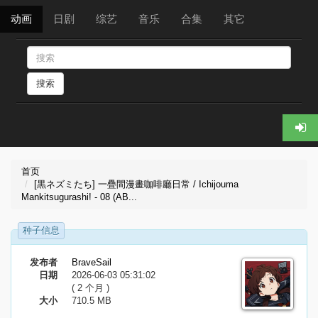
动画
日剧
综艺
音乐
合集
其它
搜索
首页
[黒ネズミたち] 一疊間漫畫咖啡廳日常 / Ichijouma
Mankitsugurashi! - 08 (AB...
种子信息
发布者
BraveSail
日期
2026-06-03 05:31:02
( 2 个月 )
大小
710.5 MB