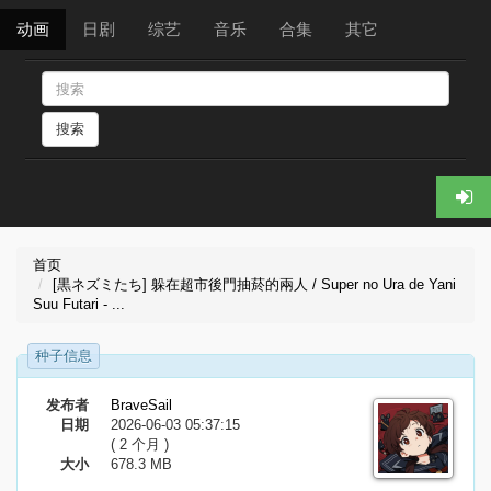
动画
日剧
综艺
音乐
合集
其它
搜索
首页
[黒ネズミたち] 躲在超市後門抽菸的兩人 / Super no Ura de Yani
Suu Futari - ...
种子信息
发布者
BraveSail
日期
2026-06-03 05:37:15
( 2 个月 )
大小
678.3 MB