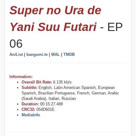
Super no Ura de
Yani Suu Futari
- EP
06
AniList
|
bangumi.tv
|
MAL
|
TMDB
Information:
Overall Bit Rate:
6 135 kb/s
Subtitle:
English, Latin American Spanish, European
Spanish, Brazilian Portuguese, French, German, Arabic
(Saudi Arabia), Italian, Russian
Duration:
00:15:27.488
CRC32:
054D601E
MediaInfo