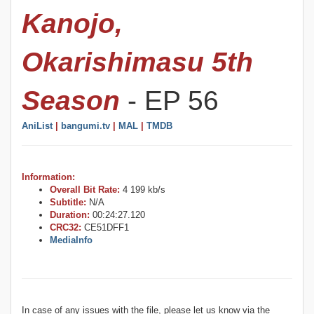
Kanojo,
Okarishimasu 5th
Season
- EP 56
AniList
|
bangumi.tv
|
MAL
|
TMDB
Information:
Overall Bit Rate:
4 199 kb/s
Subtitle:
N/A
Duration:
00:24:27.120
CRC32:
CE51DFF1
MediaInfo
In case of any issues with the file, please let us know via the