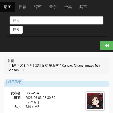
动画
日剧
综艺
音乐
合集
其它
搜索
首页
[黒ネズミたち] 出租女友 第五季 / Kanojo, Okarishimasu 5th
Season - 56 ...
种子信息
发布者
BraveSail
日期
2026-06-03 08:30:59
( 2 个月 )
大小
734.4 MB