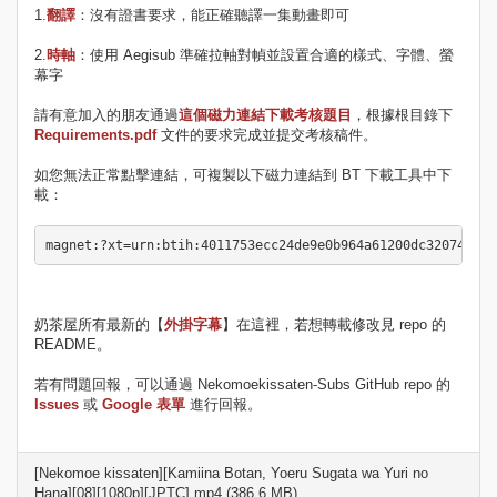
1.
翻譯
：沒有證書要求，能正確聽譯一集動畫即可
2.
時軸
：使用 Aegisub 準確拉軸對幀並設置合適的樣式、字體、螢
幕字
請有意加入的朋友通過
這個磁力連結下載考核題目
，根據根目錄下
Requirements.pdf
文件的要求完成並提交考核稿件。
如您無法正常點擊連結，可複製以下磁力連結到 BT 下載工具中下
載：
奶茶屋所有最新的【
外掛字幕
】在這裡，若想轉載修改見 repo 的
README。
若有問題回報，可以通過 Nekomoekissaten-Subs GitHub repo 的
Issues
或
Google 表單
進行回報。
[Nekomoe kissaten][Kamiina Botan, Yoeru Sugata wa Yuri no
Hana][08][1080p][JPTC].mp4 (386.6 MB)