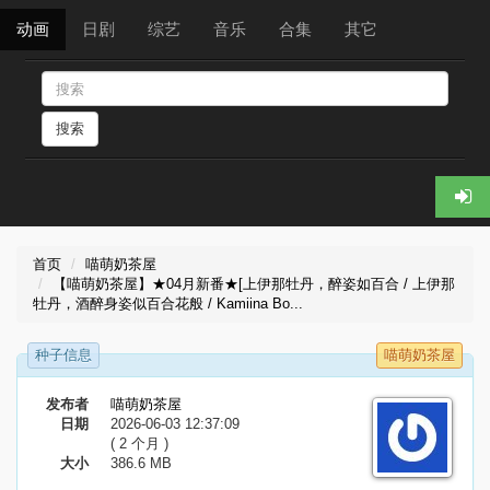
动画
日剧
综艺
音乐
合集
其它
搜索
首页
喵萌奶茶屋
【喵萌奶茶屋】★04月新番★[上伊那牡丹，醉姿如百合 / 上伊那
牡丹，酒醉身姿似百合花般 / Kamiina Bo...
种子信息
喵萌奶茶屋
发布者
喵萌奶茶屋
日期
2026-06-03 12:37:09
( 2 个月 )
大小
386.6 MB