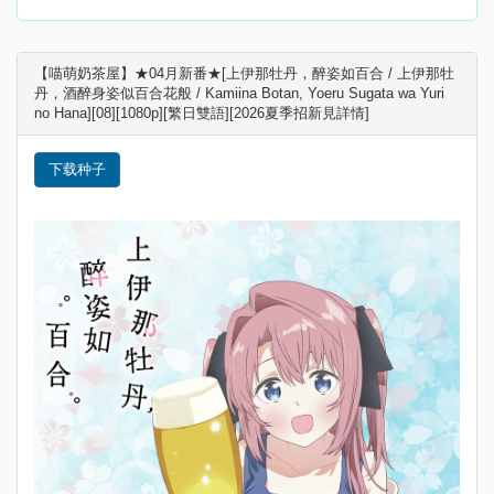
【喵萌奶茶屋】★04月新番★[上伊那牡丹，醉姿如百合 / 上伊那牡
丹，酒醉身姿似百合花般 / Kamiina Botan, Yoeru Sugata wa Yuri
no Hana][08][1080p][繁日雙語][2026夏季招新見詳情]
下载种子