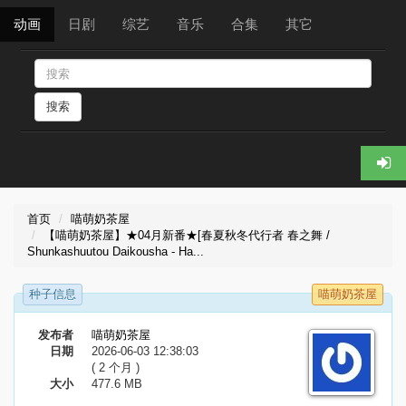
动画
日剧
综艺
音乐
合集
其它
搜索
首页
喵萌奶茶屋
【喵萌奶茶屋】★04月新番★[春夏秋冬代行者 春之舞 /
Shunkashuutou Daikousha - Ha...
种子信息
喵萌奶茶屋
发布者
喵萌奶茶屋
日期
2026-06-03 12:38:03
( 2 个月 )
大小
477.6 MB