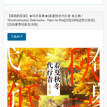
【喵萌奶茶屋】★04月新番★[春夏秋冬代行者 春之舞 /
Shunkashuutou Daikousha - Haru no Mai][10][1080p][简日双语]
[2026夏季招新见详情]
下载种子