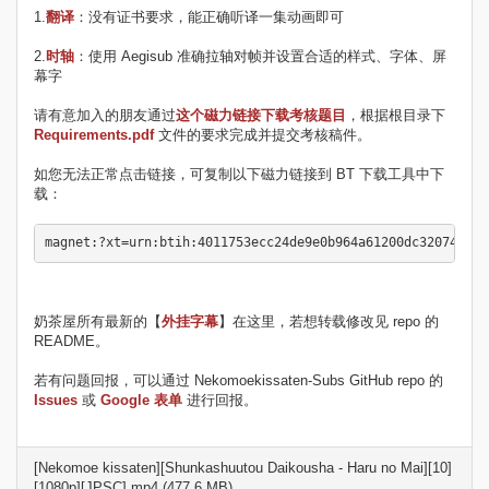
1.
翻译
：没有证书要求，能正确听译一集动画即可
2.
时轴
：使用 Aegisub 准确拉轴对帧并设置合适的样式、字体、屏
幕字
请有意加入的朋友通过
这个磁力链接下载考核题目
，根据根目录下
Requirements.pdf
文件的要求完成并提交考核稿件。
如您无法正常点击链接，可复制以下磁力链接到 BT 下载工具中下
载：
奶茶屋所有最新的【
外挂字幕
】在这里，若想转载修改见 repo 的
README。
若有问题回报，可以通过 Nekomoekissaten-Subs GitHub repo 的
Issues
或
Google 表单
进行回报。
[Nekomoe kissaten][Shunkashuutou Daikousha - Haru no Mai][10]
[1080p][JPSC].mp4 (477.6 MB)