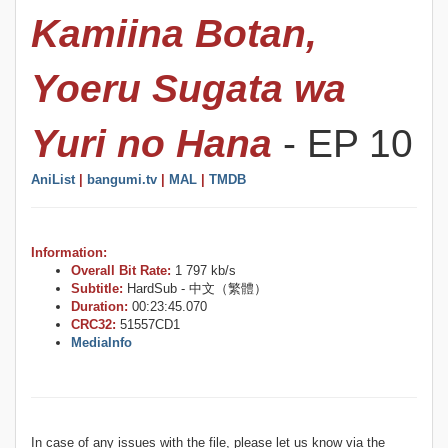
Kamiina Botan,
Yoeru Sugata wa
Yuri no Hana
- EP 10
AniList
|
bangumi.tv
|
MAL
|
TMDB
Information:
Overall Bit Rate:
1 797 kb/s
Subtitle:
HardSub - 中文（繁體）
Duration:
00:23:45.070
CRC32:
51557CD1
MediaInfo
In case of any issues with the file, please let us know via the