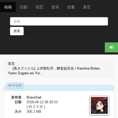
动画
日剧
综艺
音乐
合集
其它
搜索
首页
[黒ネズミたち] 上伊那牡丹，醉姿如百合 / Kamiina Botan,
Yoeru Sugata wa Yur...
种子信息
发布者
BraveSail
日期
2026-06-12 08:30:53
( 约 2 个月 )
大小
305.2 MB