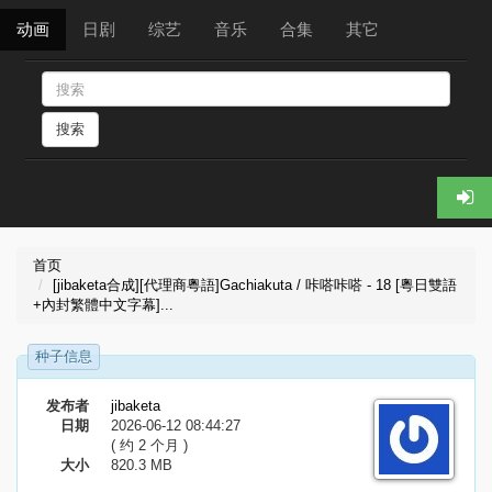
动画
日剧
综艺
音乐
合集
其它
搜索
首页
[jibaketa合成][代理商粵語]Gachiakuta / 咔嗒咔嗒 - 18 [粵日雙語
+內封繁體中文字幕]...
种子信息
发布者
jibaketa
日期
2026-06-12 08:44:27
( 约 2 个月 )
大小
820.3 MB