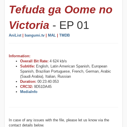
Tefuda ga Oome no
Victoria
- EP 01
AniList
|
bangumi.tv
|
MAL
|
TMDB
Information:
Overall Bit Rate:
4 624 kb/s
Subtitle:
English, Latin American Spanish, European
Spanish, Brazilian Portuguese, French, German, Arabic
(Saudi Arabia), Italian, Russian
Duration:
00:23:40.053
CRC32:
9D51DA45
MediaInfo
In case of any issues with the file, please let us know via the
contact details below.