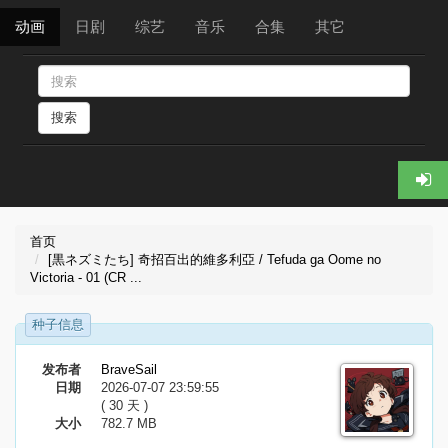
动画
日剧
综艺
音乐
合集
其它
搜索
首页
[黒ネズミたち] 奇招百出的維多利亞 / Tefuda ga Oome no
Victoria - 01 (CR ...
种子信息
发布者
BraveSail
日期
2026-07-07 23:59:55
( 30 天 )
大小
782.7 MB