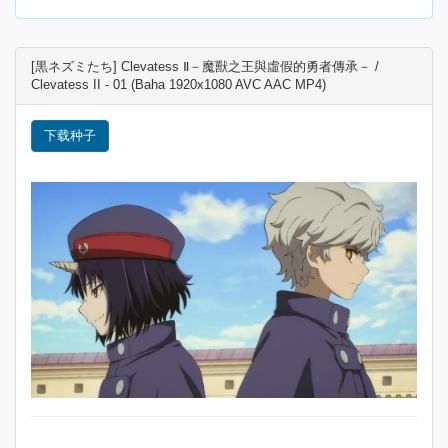
[黒ネズミたち] Clevatess Ⅱ－魔獸之王與虛假的勇者傳承－ /
Clevatess II - 01 (Baha 1920x1080 AVC AAC MP4)
下载种子