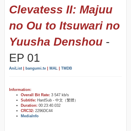
Clevatess II: Majuu
no Ou to Itsuwari no
Yuusha Denshou
-
EP 01
AniList
|
bangumi.tv
|
MAL
|
TMDB
Information:
Overall Bit Rate:
3 547 kb/s
Subtitle:
HardSub - 中文（繁體）
Duration:
00:23:40.032
CRC32:
2296DC44
MediaInfo