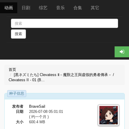
动画
日剧
综艺
音乐
合集
其它
搜索
首页
[黒ネズミたち] Clevatess Ⅱ－魔獸之王與虛假的勇者傳承－ /
Clevatess II - 01 (B...
种子信息
发布者
BraveSail
日期
2026-07-08 05:01:01
( 约一个月 )
大小
600.4 MB