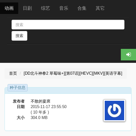
动画
日剧
综艺
音乐
合集
其它
搜索
首页
[DD北斗神拳2 草莓味+][第07话][HEVC][MKV][英语字幕]
种子信息
发布者
不散的宴席
日期
2015-11-17 23:55:50
( 10 年多 )
大小
304.0 MB