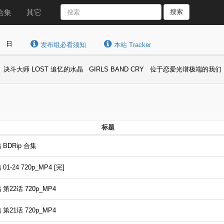
合集
其它
搜索
日
发布组必看须知
本站 Tracker
决斗大师 LOST 追忆的水晶
GIRLS BAND CRY
位于恋爱光谱极端的我们
标题
BDRip 合集
-24 720p_MP4 [完]
22话 720p_MP4
21话 720p_MP4