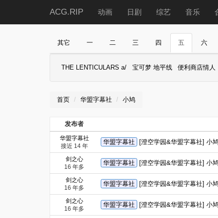
ACG.RIP
动画
日剧
综艺
音乐
其它
一
二
三
四
五
六
THE LENTICULARS a/
宝可梦 地平线
便利商店情人
首页
华盟字幕社
小鸠
发布者
华盟字幕社
华盟字幕社
[澄空学园&华盟字幕社] 小鸠 
接近 14 年
剑之心
华盟字幕社
[澄空学园&华盟字幕社] 小鸠 01
16 年多
剑之心
华盟字幕社
[澄空学园&华盟字幕社] 小鸠 第
16 年多
剑之心
华盟字幕社
[澄空学园&华盟字幕社] 小鸠 第
16 年多