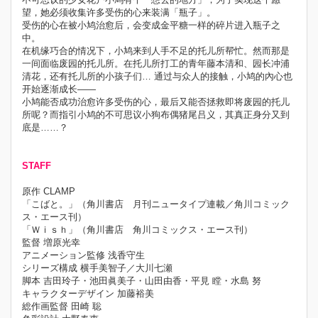
望，她必须收集许多受伤的心来装满「瓶子」。
受伤的心在被小鸠治愈后，会变成金平糖一样的碎片进入瓶子之
中。
在机缘巧合的情况下，小鸠来到人手不足的托儿所帮忙。然而那是
一间面临废园的托儿所。在托儿所打工的青年藤本清和、园长冲浦
清花，还有托儿所的小孩子们… 通过与众人的接触，小鸠的內心也
开始逐渐成长——
小鸠能否成功治愈许多受伤的心，最后又能否拯救即将废园的托儿
所呢？而指引小鸠的不可思议小狗布偶猪尾吕义，其真正身分又到
底是……？
STAFF
原作 CLAMP
「こばと。」（角川書店 月刊ニュータイプ連載／角川コミック
ス・エース刊）
「Ｗｉｓｈ」（角川書店 角川コミックス・エース刊）
監督 増原光幸
アニメーション監修 浅香守生
シリーズ構成 横手美智子／大川七瀬
脚本 吉田玲子・池田眞美子・山田由香・平見 瞠・水島 努
キャラクターデザイン 加藤裕美
総作画監督 田崎 聡