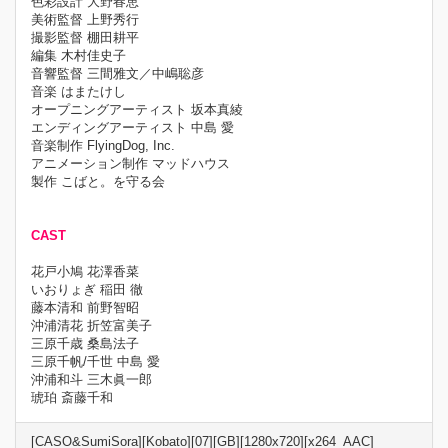
色彩設計 大野春恵
美術監督 上野秀行
撮影監督 棚田耕平
編集 木村佳史子
音響監督 三間雅文／中嶋聡彦
音楽 はまたけし
オープニングアーティスト 坂本真綾
エンディングアーティスト 中島 愛
音楽制作 FlyingDog, Inc.
アニメーション制作 マッドハウス
製作 こばと。を守る会
CAST
花戸小鳩 花澤香菜
いおりょぎ 稲田 徹
藤本清和 前野智昭
沖浦清花 折笠富美子
三原千歳 桑島法子
三原千帆/千世 中島 愛
沖浦和斗 三木眞一郎
琥珀 斎藤千和
[CASO&SumiSora][Kobato][07][GB][1280x720][x264_AAC]