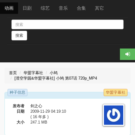
动画
日剧
综艺
音乐
合集
其它
搜索
首页
华盟字幕社
小鸠
[澄空学园&华盟字幕社] 小鸠 第07话 720p_MP4
种子信息
华盟字幕社
发布者
剑之心
日期
2009-11-29 04:19:10
( 16 年多 )
大小
247.1 MB