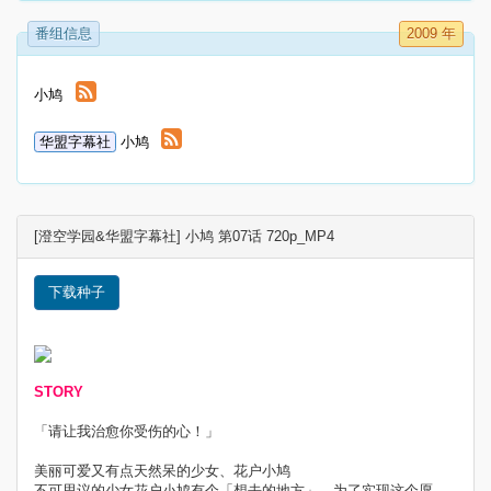
番组信息
2009 年
小鸠
华盟字幕社
小鸠
[澄空学园&华盟字幕社] 小鸠 第07话 720p_MP4
下载种子
STORY
「请让我治愈你受伤的心！」
美丽可爱又有点天然呆的少女、花户小鸠
不可思议的少女花户小鸠有个「想去的地方」，为了实现这个愿