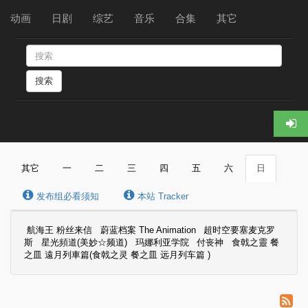
动画
日剧
综艺
音乐
合集
其它
搜索
其它
一
二
三
四
五
六
日
发布组必看须知
本站 Tracker
航海王 粉丝来信
蔚蓝档案 The Animation
超时空要塞麦克罗
斯
星光頻道(美妙☆频道)
玛娜利亚学院
付丧神
食戟之靈 餐
之皿 遠月列車篇(食戟之灵 餐之皿 远月列车篇 )