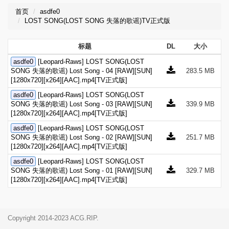
首页
asdfe0
LOST SONG(LOST SONG 失落的歌谣)TV正式版
标题
DL
大小
asdfe0
[Leopard-Raws] LOST SONG(LOST
SONG 失落的歌谣) Lost Song - 04 [RAW][SUN]
283.5 MB
[1280x720][x264][AAC].mp4[TV正式版]
asdfe0
[Leopard-Raws] LOST SONG(LOST
SONG 失落的歌谣) Lost Song - 03 [RAW][SUN]
339.9 MB
[1280x720][x264][AAC].mp4[TV正式版]
asdfe0
[Leopard-Raws] LOST SONG(LOST
SONG 失落的歌谣) Lost Song - 02 [RAW][SUN]
251.7 MB
[1280x720][x264][AAC].mp4[TV正式版]
asdfe0
[Leopard-Raws] LOST SONG(LOST
SONG 失落的歌谣) Lost Song - 01 [RAW][SUN]
329.7 MB
[1280x720][x264][AAC].mp4[TV正式版]
Copyright 2014-2023 ACG.RIP.