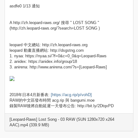
asdfe0 1/13 通知
A http://zh.leopard-raws.org/ 搜尋 " LOST SONG "
(http://zh.leopard-raws.org/?search=LOST SONG )
leopard 中文總站: http://zh.leopard-raws.org
leopard 動畫直播網站: http://dsgstng.com
1. nyaa: https://nyaa.si/?f=0&c=0_0&q=Leopard-Raws
2. anidex: https://anidex.info/group/18
3. anirena: http://www.anirena.com/?s=[Leopard-Raws]
2018年日本4月新番表:
[https://acg.rip/p/vohD]
RAW的中文區發布時間 acg.rip 與 bangumi.moe
錄製RAW後將自動延遲一天發布公告: http://bit.ly/2DtqxPD
[Leopard-Raws] Lost Song - 03 RAW (SUN 1280x720 x264
AAC).mp4 (339.9 MB)