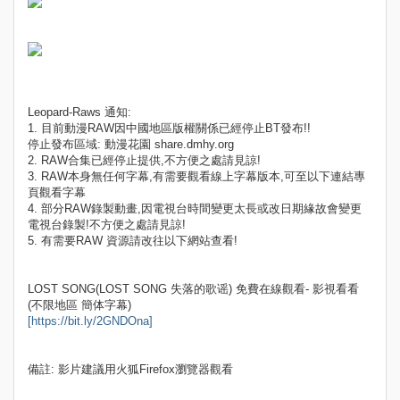
Leopard-Raws 通知:
1. 目前動漫RAW因中國地區版權關係已經停止BT發布!!
停止發布區域: 動漫花園 share.dmhy.org
2. RAW合集已經停止提供,不方便之處請見諒!
3. RAW本身無任何字幕,有需要觀看線上字幕版本,可至以下連結專
頁觀看字幕
4. 部分RAW錄製動畫,因電視台時間變更太長或改日期緣故會變更
電視台錄製!不方便之處請見諒!
5. 有需要RAW 資源請改往以下網站查看!
LOST SONG(LOST SONG 失落的歌谣) 免費在線觀看- 影視看看
(不限地區 簡体字幕)
[https://bit.ly/2GNDOna]
備註: 影片建議用火狐Firefox瀏覽器觀看