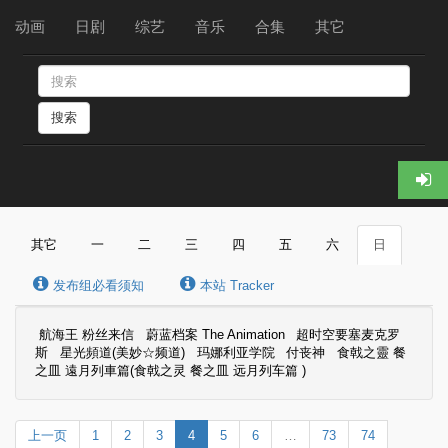
动画
日剧
综艺
音乐
合集
其它
搜索
其它
一
二
三
四
五
六
日
发布组必看须知
本站 Tracker
航海王 粉丝来信
蔚蓝档案 The Animation
超时空要塞麦克罗
斯
星光頻道(美妙☆频道)
玛娜利亚学院
付丧神
食戟之靈 餐
之皿 遠月列車篇(食戟之灵 餐之皿 远月列车篇 )
上一页
1
2
3
4
5
6
…
73
74