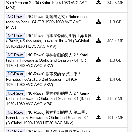
Suiri Season 2 - 04 (Baha 1920x1080 AVC AAC
342.5 MB
MP4)
NC-Raws
[NC-Raws] 沦落者之夜 / Nokemono-
tachi no Yoru - 04 (CR 1920x1080 AVC AAC
1.3 GB
MKV)
NC-Raws
[NC-Raws] 万事屋斋藤先生转生异世界
/ Benriya Saitou-san, Isekai ni Iku - 04 (B-Global
408.4 MB
3840x2160 HEVC AAC MKV)
NC-Raws
[NC-Raws] 眾神眷顧的男人 2 / Kami-
tachi ni Hirowareta Otoko 2nd Season - 04 (CR
1.3 GB
1920x1080 AVC AAC MKV)
NC-Raws
[NC-Raws] 致不灭的你 第二季 /
Fumetsu no Anata e 2nd Season - 14 (CR
1.4 GB
1920x1080 AVC AAC MKV)
NC-Raws
[NC-Raws] 眾神眷顧的男人 2 / Kami-
tachi ni Hirowareta Otoko 2nd Season - 04 (Baha
319.7 MB
1920x1080 AVC AAC MP4)
NC-Raws
[NC-Raws] 被神捡到的男人 第二季 /
Kami-tachi ni Hirowareta Otoko 2nd Season - 04
191.9 MB
(B-Global 1920x1080 HEVC AAC MKV)
NC-Raws
[NC-Raws] 博人传之火影忍者次世代 /