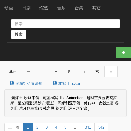
动画
日剧
综艺
音乐
合集
其它
搜索
其它
一
二
三
四
五
六
日
发布组必看须知
本站 Tracker
航海王 粉丝来信
蔚蓝档案 The Animation
超时空要塞麦克罗
斯
星光頻道(美妙☆频道)
玛娜利亚学院
付丧神
食戟之靈 餐
之皿 遠月列車篇(食戟之灵 餐之皿 远月列车篇 )
上一页
1
2
3
4
5
…
341
342