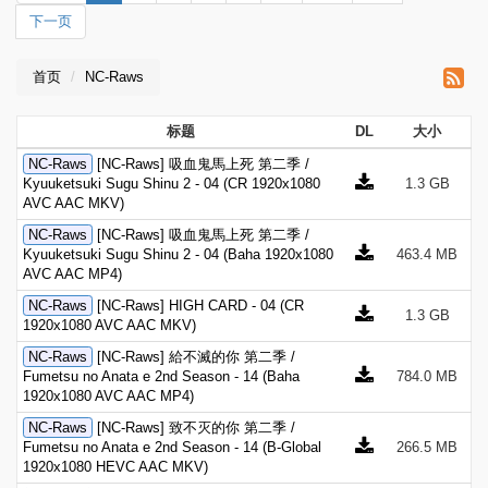
下一页
首页
NC-Raws
标题
DL
大小
NC-Raws
[NC-Raws] 吸血鬼馬上死 第二季 /
Kyuuketsuki Sugu Shinu 2 - 04 (CR 1920x1080
1.3 GB
AVC AAC MKV)
NC-Raws
[NC-Raws] 吸血鬼馬上死 第二季 /
Kyuuketsuki Sugu Shinu 2 - 04 (Baha 1920x1080
463.4 MB
AVC AAC MP4)
NC-Raws
[NC-Raws] HIGH CARD - 04 (CR
1.3 GB
1920x1080 AVC AAC MKV)
NC-Raws
[NC-Raws] 給不滅的你 第二季 /
Fumetsu no Anata e 2nd Season - 14 (Baha
784.0 MB
1920x1080 AVC AAC MP4)
NC-Raws
[NC-Raws] 致不灭的你 第二季 /
Fumetsu no Anata e 2nd Season - 14 (B-Global
266.5 MB
1920x1080 HEVC AAC MKV)