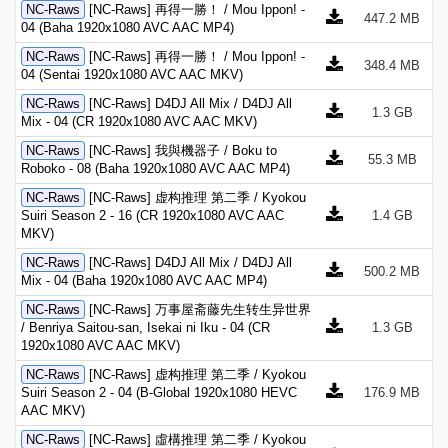
NC-Raws
[NC-Raws] 再得一勝！ / Mou Ippon! -
447.2 MB
04 (Baha 1920x1080 AVC AAC MP4)
NC-Raws
[NC-Raws] 再得一勝！ / Mou Ippon! -
348.4 MB
04 (Sentai 1920x1080 AVC AAC MKV)
NC-Raws
[NC-Raws] D4DJ All Mix / D4DJ All
1.3 GB
Mix - 04 (CR 1920x1080 AVC AAC MKV)
NC-Raws
[NC-Raws] 我與機器子 / Boku to
55.3 MB
Roboko - 08 (Baha 1920x1080 AVC AAC MP4)
NC-Raws
[NC-Raws] 虚构推理 第二季 / Kyokou
Suiri Season 2 - 16 (CR 1920x1080 AVC AAC
1.4 GB
MKV)
NC-Raws
[NC-Raws] D4DJ All Mix / D4DJ All
500.2 MB
Mix - 04 (Baha 1920x1080 AVC AAC MP4)
NC-Raws
[NC-Raws] 万事屋斋藤先生转生异世界
/ Benriya Saitou-san, Isekai ni Iku - 04 (CR
1.3 GB
1920x1080 AVC AAC MKV)
NC-Raws
[NC-Raws] 虚构推理 第二季 / Kyokou
Suiri Season 2 - 04 (B-Global 1920x1080 HEVC
176.9 MB
AAC MKV)
NC-Raws
[NC-Raws] 虛構推理 第二季 / Kyokou