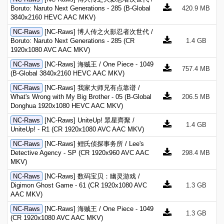
Boruto: Naruto Next Generations - 285 (B-Global
420.9 MB
3840x2160 HEVC AAC MKV)
NC-Raws
[NC-Raws] 博人传之火影忍者次世代 /
Boruto: Naruto Next Generations - 285 (CR
1.4 GB
1920x1080 AVC AAC MKV)
NC-Raws
[NC-Raws] 海贼王 / One Piece - 1049
757.4 MB
(B-Global 3840x2160 HEVC AAC MKV)
NC-Raws
[NC-Raws] 我家大师兄有点靠谱 /
What's Wrong with My Big Brother - 05 (B-Global
206.5 MB
Donghua 1920x1080 HEVC AAC MKV)
NC-Raws
[NC-Raws] UniteUp! 眾星齊聚 /
1.4 GB
UniteUp! - R1 (CR 1920x1080 AVC AAC MKV)
NC-Raws
[NC-Raws] 鲤氏侦探事务所 / Lee's
Detective Agency - SP (CR 1920x960 AVC AAC
298.4 MB
MKV)
NC-Raws
[NC-Raws] 数码宝贝：幽灵游戏 /
Digimon Ghost Game - 61 (CR 1920x1080 AVC
1.3 GB
AAC MKV)
NC-Raws
[NC-Raws] 海贼王 / One Piece - 1049
1.3 GB
(CR 1920x1080 AVC AAC MKV)