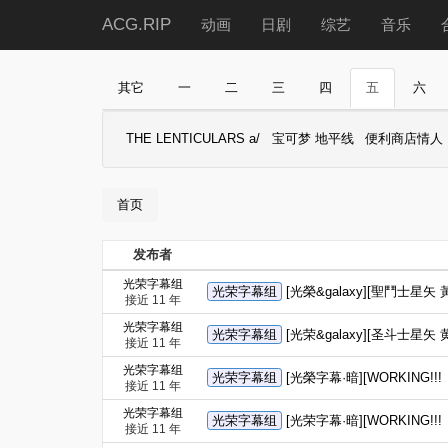
ACG.RIP
动画
日剧
综艺
音乐
其它
一
二
三
四
五
六
THE LENTICULARS a/
宝可梦 地平线
便利商店情人
首页
发布者
光荣字幕组
光荣字幕组
[光榮&galaxy][聖鬥士星矢 黃
接近 11 年
光荣字幕组
光荣字幕组
[光荣&galaxy][圣斗士星矢 黄
接近 11 年
光荣字幕组
光荣字幕组
[光榮字幕·暗][WORKING!!!（
接近 11 年
光荣字幕组
光荣字幕组
[光荣字幕·暗][WORKING!!!（
接近 11 年