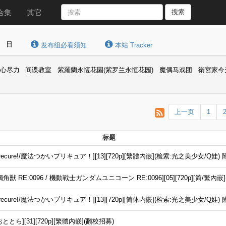
合集
其它
搜索
日
发布组必看须知
本站 Tracker
竭心尽力
间谍教室
紫羅蘭永恆花園(紫罗兰永恒花园)
魔偶马戏团
衛宮家今
上一页
1
标题
_Precure!/魔法つかいプリキュア！][13][720p][繁體內嵌](检索:光之美少女/Q娃)
 RE:0096 / 機動戦士ガンダムユニコーン RE:0096][05][720p][简/繁內嵌
_Precure!/魔法つかいプリキュア！][13][720p][简体内嵌](检索:光之美少女/Q娃)
ととら][31][720p][繁體內嵌](翻校招募)