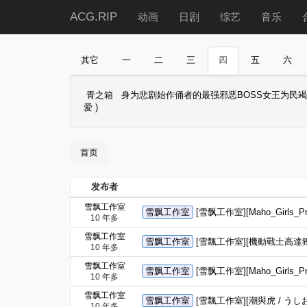
ACG.RIP
动画
日剧
综艺
音乐
其它
一
二
三
四
五
六
青之箱
身为悲剧始作俑者的最强邪恶BOSS女王为民
爱 )
首页
发布者
雪飘工作室
雪飘工作室
[雪飘工作室][Maho_Girls
10 年多
雪飘工作室
雪飘工作室
[雪飄工作室][機動戰士高達獨角獸
10 年多
雪飘工作室
雪飘工作室
[雪飘工作室][Maho_Girls
10 年多
雪飘工作室
雪飘工作室
[雪飄工作室][潮與虎 / うしお
10 年多