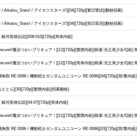
 Aikatsu_Stars! / アイカツスターズ!][04][720p][繁日雙語](翻校招募)
 Aikatsu_Stars! / アイカツスターズ!][04][720p][简日双语](翻校招募)
河英雄伝説][008-010][720p][简体内嵌]
_Precure!/魔法つかいプリキュア！][12][720p][繁體內嵌](检索:光之美少女/Q娃)
s_Precure!/魔法つかいプリキュア！][12][720p][简体内嵌](检索:光之美少女/Q
 RE:0096 / 機動戦士ガンダムユニコーン RE:0096][04][720p][简/繁內嵌
ととら][30][720p][繁體內嵌](招募翻校)
河英雄伝説][04-07][720p][简体内嵌]
_Precure!/魔法つかいプリキュア！][11][720p][繁體內嵌](检索:光之美少女/Q娃)
 RE:0096 / 機動戦士ガンダムユニコーン RE:0096][03][720p][简/繁內嵌