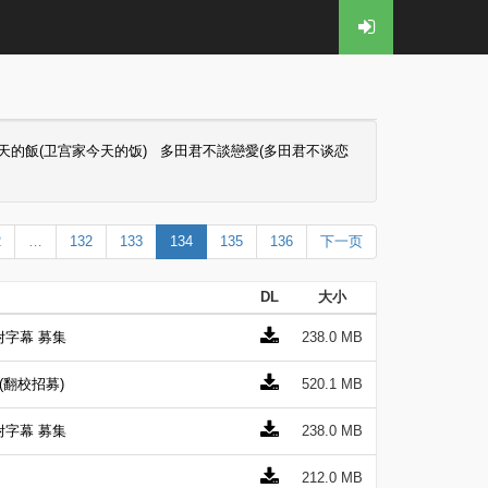
天的飯(卫宫家今天的饭)
多田君不談戀愛(多田君不谈恋
2
…
132
133
134
135
136
下一页
DL
大小
 附字幕 募集
238.0 MB
](翻校招募)
520.1 MB
 附字幕 募集
238.0 MB
212.0 MB