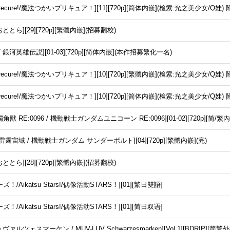
_Precure!/魔法つかいプリキュア！][11][720p][简体内嵌](检索:光之美少女/Q娃)
ととら][29][720p][繁體內嵌](招募翻校)
銀河英雄伝説][01-03][720p][简体内嵌](本作招募繁化一名)
_Precure!/魔法つかいプリキュア！][10][720p][繁體內嵌](检索:光之美少女/Q娃)
_Precure!/魔法つかいプリキュア！][10][720p][简体内嵌](检索:光之美少女/Q娃)
 RE:0096 / 機動戦士ガンダムユニコーン RE:0096][01-02][720p][简/繁
霆宙域 / 機動戦士ガンダム サンダーボルト][04][720p][繁體內嵌](完)
ととら][28][720p][繁體內嵌](招募翻校)
Aikatsu Stars!/偶像活動STARS！][01][繁日雙語]
Aikatsu Stars!/偶像活动STARS！][01][简日双语]
ルツェスマーケン / MUV-LUV Schwarzesmarken][Vol.1][BDRIP][简繁外