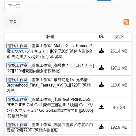
下一页
首页
标题
DL
大小
雪飘工作室
[雪飘工作室][Maho_Girls_Precure!/
魔法つかいプリキュア！][09][720p][简体内嵌](检
261.4 MB
索:光之美少女/Q娃) 附字幕 募集
雪飘工作室
[雪飄工作室][潮與虎 / うしおととら]
197.1 MB
[27][720p][繁體內嵌](招募翻校)
雪飘工作室
[雪飄工作室][最终幻想15_兄弟情／
Brotherhood_Final_Fantasy_XV][01][720P][繁體
110.8 MB
內嵌]
雪飘工作室
[雪飘工作室][电影 Go! PRINCESS
PRECURE Go! Go!! 豪华三部曲!!! / 映画 Go!プリ
4.7 GB
ンセスプリキュア Go!Go!!豪華3本立て!!!][1080p]
[简繁日外挂]
雪飘工作室
[雪飄工作室][赤髮白雪姬／赤髪の白
192.9 MB
雪姫][24][720P][繁體內嵌](完)