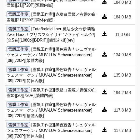
184.0 MB
雪姫][21][720P][繁體內嵌]
雪飘工作室
[雪飘工作室][赤发白雪姬／赤髪の白
184.0 MB
雪姫][21][720P][简体内嵌]
雪飘工作室
[Fate/kaleid liner 魔法少女☆伊莉雅
2wei Herz! / プリズマ☆イリヤ ツヴァイ ヘルツ!]
11.3 GB
[全5卷][1080p][BDRIP][简繁外掛][rev]
雪飘工作室
[雪飄工作室][黑色宣告 / シュヴァル
ツェスマーケン / MUV-LUV Schwarzesmarken]
134.9 MB
[09][720P][繁體內嵌]
雪飘工作室
[雪飘工作室][黑色宣告 / シュヴァル
ツェスマーケン / MUV-LUV Schwarzesmarken]
135.0 MB
[09][720P][简体内嵌]
雪飘工作室
[雪飄工作室][赤髮白雪姬／赤髪の白
194.2 MB
雪姫][20][720P][繁體內嵌]
雪飘工作室
[雪飄工作室][黑色宣告 / シュヴァル
ツェスマーケン / MUV-LUV Schwarzesmarken]
117.8 MB
[08][720P][繁體內嵌]
雪飘工作室
[雪飘工作室][黑色宣告 / シュヴァル
ツェスマーケン / MUV-LUV Schwarzesmarken]
117.7 MB
[08][720P][简体内嵌]