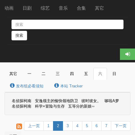
动画
日剧
综艺
音乐
合集
其它
搜索
其它
一
二
三
四
五
六
日
发布组必看须知
本站 Tracker
名侦探柯南
安逸领主的愉快领地防卫
彼时彼女。
哆啦A梦
名侦探柯南
科学×冒险与生存
五等分的新娘∽
上一页
1
2
3
4
5
6
7
下一页