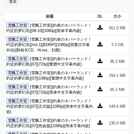
首页
标题
DL
大小
雪飘工作室
[雪飘工作室][約束のネバーランド /
561.0 MB
约定的梦幻岛][08-10][1080p][简体字幕内嵌]
雪飘工作室
[雪飘工作室][約束のネバーランド /
约定的梦幻岛][Vol.1][BDRIP][1080p][简繁日字幕
3.3 GB
外挂](附相关CD、Hi-res、扫图)
雪飘工作室
[雪飄工作室][約束のネバーランド /
95.2 MB
約定的夢幻島][07][720p][繁體中文字幕內嵌]
雪飘工作室
[雪飄工作室][約束のネバーランド /
150.1 MB
約定的夢幻島][07][1080p][繁體中文字幕內嵌]
雪飘工作室
[雪飘工作室][約束のネバーランド /
95.2 MB
约定的梦幻岛][07][720p][简体中文字幕内嵌]
雪飘工作室
[雪飘工作室][約束のネバーランド /
约定的梦幻岛][07][正式版][1080p][简体中文字幕内
149.8 MB
嵌]
雪飘工作室
[雪飘工作室][約束のネバーランド /
135.0 MB
约定的梦幻岛][07][热血版][1080p][简体字幕内嵌]