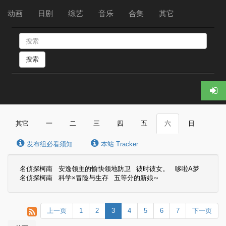
动画
日剧
综艺
音乐
合集
其它
搜索
其它
一
二
三
四
五
六
日
发布组必看须知
本站 Tracker
名侦探柯南
安逸领主的愉快领地防卫
彼时彼女。
哆啦A梦
名侦探柯南
科学×冒险与生存
五等分的新娘∽
上一页
1
2
3
4
5
6
7
下一页