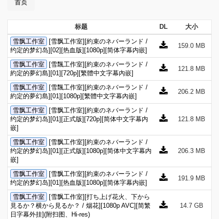
首页
标题
DL
大小
雪飘工作室
[雪飘工作室][約束のネバーランド /
159.0 MB
约定的梦幻岛][02][热血版][1080p][简体字幕内嵌]
雪飘工作室
[雪飄工作室][約束のネバーランド /
121.8 MB
約定的夢幻島][01][720p][繁體中文字幕內嵌]
雪飘工作室
[雪飄工作室][約束のネバーランド /
206.2 MB
約定的夢幻島][01][1080p][繁體中文字幕內嵌]
雪飘工作室
[雪飘工作室][約束のネバーランド /
约定的梦幻岛][01][正式版][720p][简体中文字幕内
121.8 MB
嵌]
雪飘工作室
[雪飘工作室][約束のネバーランド /
约定的梦幻岛][01][正式版][1080p][简体中文字幕内
206.3 MB
嵌]
雪飘工作室
[雪飘工作室][約束のネバーランド /
191.9 MB
约定的梦幻岛][01][热血版][1080p][简体字幕内嵌]
雪飘工作室
[雪飘工作室][打ち上げ花火、下から
見るか？横から見るか？ / 烟花][1080p AVC][简繁
14.7 GB
日字幕外挂](附扫图、Hi-res)