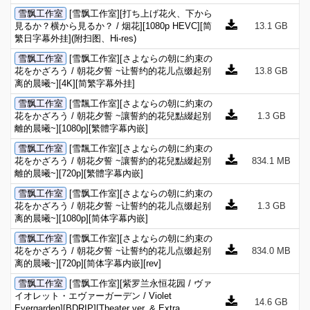
雪飘工作室
[雪飘工作室][打ち上げ花火、下から
見るか？横から見るか？ / 烟花][1080p HEVC][简
13.1 GB
繁日字幕外挂](附扫图、Hi-res)
雪飘工作室
[雪飘工作室][さよならの朝に約束の
花をかざろう / 朝花夕誓 ~让誓约的花儿点缀起别
13.8 GB
离的晨曦~][4K][简繁字幕外挂]
雪飘工作室
[雪飄工作室][さよならの朝に約束の
花をかざろう / 朝花夕誓 ~讓誓約的花兒點綴起別
1.3 GB
離的晨曦~][1080p][繁體字幕內嵌]
雪飘工作室
[雪飄工作室][さよならの朝に約束の
花をかざろう / 朝花夕誓 ~讓誓約的花兒點綴起別
834.1 MB
離的晨曦~][720p][繁體字幕內嵌]
雪飘工作室
[雪飘工作室][さよならの朝に約束の
花をかざろう / 朝花夕誓 ~让誓约的花儿点缀起别
1.3 GB
离的晨曦~][1080p][简体字幕内嵌]
雪飘工作室
[雪飘工作室][さよならの朝に約束の
花をかざろう / 朝花夕誓 ~让誓约的花儿点缀起别
834.0 MB
离的晨曦~][720p][简体字幕内嵌][rev]
雪飘工作室
[雪飘工作室][紫罗兰永恒花园 / ヴァ
イオレット・エヴァーガーデン / Violet
14.6 GB
Evergarden][BDRIP][Theater ver. & Extra