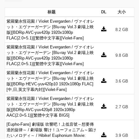
标题
DL
大小
紫羅蘭永恆花園 / Violet Evergarden / ヴァイオレ
ット・エヴァーガーデン [Blu-ray Vol.3 劇場上映
8.2 GB
版][BDRip AVC-yuv420p 1920x1080p
FLAC(2.0+5.1)][繁體中文字幕][Violet-Fans]
紫羅蘭永恆花園 / Violet Evergarden / ヴァイオレ
ット・エヴァーガーデン [Blu-ray Vol.2 劇場上映
9.8 GB
版][BDRip AVC-yuv420p 1920x1080p
FLAC(2.0+5.1)][繁體中文字幕][Violet-Fans]
紫羅蘭永恆花園 / Violet Evergarden / ヴァイオレ
ット・エヴァーガーデン [Blu-ray Vol.1 劇場上映
3.6 GB
版][BDRip HEVC-yuv420p10 1920x1080p FLAC]
[中,日,英文字幕內封][Violet-Fans]
紫羅蘭永恆花園 / Violet Evergarden / ヴァイオレ
ット・エヴァーガーデン [Blu-ray Vol.1 劇場上映
2.7 GB
版][BDRip AVC-yuv420p8 1920x1080p
AAC(2.0+5.1)][繁體中文字幕 BIG5]
[Eupho-Fans] 劇場版 吹響吧！上低音號～想要傳
達的旋律～ / 劇場版 響け！ユーフォニアム～届け
たいメロディ～ / Hibike! Euphonium Movie:
3.9 GB