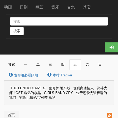
动画
日剧
综艺
音乐
合集
其它
搜索
其它
一
二
三
四
五
六
日
发布组必看须知
本站 Tracker
THE LENTICULARS a/
宝可梦 地平线
便利商店情人
决斗大
师 LOST 追忆的水晶
GIRLS BAND CRY
位于恋爱光谱极端的
我们
宠物小精灵/宝可梦 旅途
首页