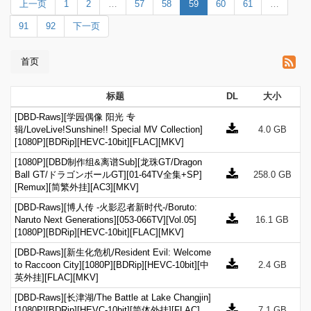
上一页
1
2
…
57
58
59
60
61
…
91
92
下一页
首页
标题
DL
大小
[DBD-Raws][学园偶像 阳光 专
辑/LoveLive!Sunshine!! Special MV Collection]
4.0 GB
[1080P][BDRip][HEVC-10bit][FLAC][MKV]
[1080P][DBD制作组&离谱Sub][龙珠GT/Dragon
Ball GT/ドラゴンボールGT][01-64TV全集+SP]
258.0 GB
[Remux][简繁外挂][AC3][MKV]
[DBD-Raws][博人传 -火影忍者新时代-/Boruto:
Naruto Next Generations][053-066TV][Vol.05]
16.1 GB
[1080P][BDRip][HEVC-10bit][FLAC][MKV]
[DBD-Raws][新生化危机/Resident Evil: Welcome
to Raccoon City][1080P][BDRip][HEVC-10bit][中
2.4 GB
英外挂][FLAC][MKV]
[DBD-Raws][长津湖/The Battle at Lake Changjin]
[1080P][BDRip][HEVC-10bit][简体外挂][FLAC]
7.1 GB