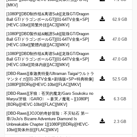
[MKV]
[1080P][DBD制作组&离谱Sub][龙珠GT/Dragon
Ball GT/ドラゴンボールGT][01-64TV全集+SP]
62.9 GB
[HEVC-10bit][简繁外挂][AC3][MKV]
[1080P][DBD製作組&離譜Sub][龍珠GT/Dragon
Ball GT/ドラゴンボールGT][01-64TV全集+SP]
47.0 GB
[HEVC-10bit][繁體內嵌][AC3][MKV]
[1080P][DBD制作组&离谱Sub][龙珠GT/Dragon
Ball GT/ドラゴンボールGT][01-64TV全集+SP]
47.0 GB
[HEVC-10bit][简体内嵌][AC3][MKV]
[DBD-Raws][泰迦奥特曼/Ultraman Taiga/ウルトラ
マンタイガ][01-26TV全集+剧场版+SP+特典映像]
52.5 GB
[1080P][BDRip][HEVC-10bit][FLAC][MKV]
[DBD-Raws][牙狼：苍哭的魔龙/Garo Soukoku no
Maryu/牙狼〈GARO〉～蒼哭ノ魔竜～][1080P]
6.3 GB
[BDRip][HEVC-10bit][FLAC][MKV]
[DBD-Raws][JOJO的奇妙冒险：不灭钻石 第一
章/JoJo's Bizarre Adventure Diamond Is
2.3 GB
Unbreakable Chapter 1][1080P][BDRip][HEVC-
10bit][简体外挂][FLAC][MKV]