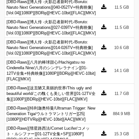
[DBD-Raws][博人传 -火影忍者新时代-/Boruto:
Naruto Next Generations][040-052TV+特典映像]
11.5 GB
[Vol.04][1080P][BDRip][HEVC-10bit][FLAC][MKV]
[DBD-Raws][博人传 -火影忍者新时代-/Boruto:
Naruto Next Generations][027-039TV+特典映像]
11.5 GB
[Vol.03][1080P][BDRip][HEVC-10bit][FLAC][MKV]
[DBD-Raws][博人传 -火影忍者新时代-/Boruto:
Naruto Next Generations][014-026TV+特典映像]
10.6 GB
[Vol.02][1080P][BDRip][HEVC-10bit][FLAC][MKV]
[DBD-Raws][八月的棒球甜心/Hachigatsu no
Cinderella Nine/八月のシンデレラナイン][01-
14.1 GB
12TV全集+特典映像][1080P][BDRip][HEVC-10bit]
[FLAC][MKV]
[DBD-Raws][这丑陋又美丽的世界/This ugly and
beautiful world/この醜くも美しい世界][01-12TV全
11.7 GB
集][1080P][BDRip][HEVC-10bit][FLAC][MKV]
[DBD-Raws][特利迦奥特曼/Ultraman Trigger: New
Generation Tiga/ウルトラマントリガー][25]
884.9 MB
[1080P][HDTVRip][HEVC-10bit][AAC][MKV]
[DBD-Raws][彗星路西法/Comet Lucifer/コメッ
ト・ルシファー][01-12TV全集+SP][1080P]
15.3 GB