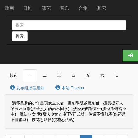
动画
日剧
综艺
音乐
合集
其它
搜索
其它
一
二
三
四
五
六
日
发布组必看须知
本站 Tracker
满怀美梦的少年是现实主义者
聖劍學院的魔劍使
擅長捉弄人
的高木同學(擅长捉弄的高木同学)
妖怪旅館營業中(妖怪旅馆营业
中)
魔法少女 我(魔法少女☆俺)TV正式版
你還不懂群馬(你还是
不懂群马)
櫻花忍法帖(樱花忍法帖)