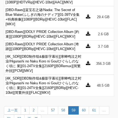
[1080P][HDTVRip][HEVC-10bit][AAC][MKV]
[DBD-Raws][蓝宝石之谜/Nadia: The Secret of
Blue Water/ふしぎの海のナディア][01-39TV全集
29.4 GB
+特典映像][1080P][BDRip][HEVC-10bit][FLAC]
[MKV]
[DBD-Raws][IDOLY PRIDE Collection Album [約
2.6 GB
束]][1080P][BDRip][HEVC-10bit][FLAC][MKV]
[DBD-Raws][IDOLY PRIDE Collection Album [奇
3.7 GB
跡]][1080P][BDRip][HEVC-10bit][FLAC][MKV]
[4K_SDR][DBD制作组&极影字幕社][寒蝉鸣泣之时
业/Higurashi no Naku Koro ni Gou/ひぐらしのな
356.3 GB
く頃に 業][01-24TV全集][2160P][BDRemux][简繁
外挂][PCM][MKV]
[4K_SDR][DBD制作组&极影字幕社][寒蝉鸣泣之时
业/Higurashi no Naku Koro ni Gou/ひぐらしのな
48.5 GB
く頃に 業][01-24TV全集][2160P][BDRip][HEVC-
10bit][简繁外挂][FLAC][MKV]
上一页
1
2
…
57
58
59
60
61
…