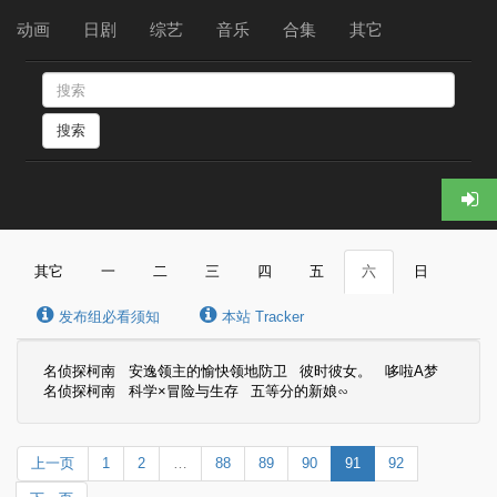
动画
日剧
综艺
音乐
合集
其它
搜索
其它
一
二
三
四
五
六
日
发布组必看须知
本站 Tracker
名侦探柯南
安逸领主的愉快领地防卫
彼时彼女。
哆啦A梦
名侦探柯南
科学×冒险与生存
五等分的新娘∽
上一页
1
2
…
88
89
90
91
92