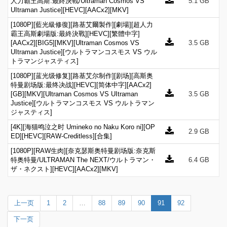
人力霸王高斯:最終決戰/Ultraman Cosmos VS
5.1 GB
UItraman Justice][HEVC][AACx2][MKV]
[1080P][藍光級修復][路基艾爾製作][劇場][超人力
霸王高斯劇場版:最終決戰][HEVC][繁體中字]
[AACx2][BIG5][MKV][Ultraman Cosmos VS
3.5 GB
UItraman Justice][ウルトラマンコスモス VS ウル
トラマンジャスティス]
[1080P][蓝光级修复][路基艾尔制作][剧场][高斯奥
特曼剧场版:最终决战][HEVC][简体中字][AACx2]
[GB][MKV][Ultraman Cosmos VS UItraman
3.5 GB
Justice][ウルトラマンコスモス VS ウルトラマン
ジャスティス]
[4K][海猫鸣泣之时 Umineko no Naku Koro ni][OP
2.9 GB
ED][HEVC][RAW-Creditless][合集]
[1080P][RAW生肉][奈克瑟斯奥特曼剧场版:奈克斯
特奥特曼/ULTRAMAN The NEXT/ウルトラマン・
6.4 GB
ザ・ネクスト][HEVC][AACx2][MKV]
上一页
1
2
…
88
89
90
91
92
下一页