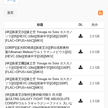
下一页
首页
标题
DL
大小
[4K][路基艾尔][缘之空 Yosuga no Sora ヨスガノ
ソラ][05][HEVC-10bit][简体中字][GB][2160P]
2.0 GB
[FLAC+OPUS+AAC][MKV]
[1080P][蓝光BD画质][路基艾尔][梦比优斯奥特
曼/Ultraman Mebius/ウルトラマンメビウス][01]
1.0 GB
[HEVC-10bit][简体中字][GB][MKV]
[4K][路基艾爾][緣之空 Yosuga no Sora ヨスガノ
ソラ][02][HEVC-10bit][繁體中字][BIG5][2160P]
2.2 GB
[FLAC+OPUS+AAC][MKV]
[4K][路基艾尔][缘之空 Yosuga no Sora ヨスガノ
ソラ][02][HEVC-10bit][简体中字][GB][2160P]
2.2 GB
[FLAC+OPUS+AAC][MKV]
[4K][路基艾尔制作][奥特银河格斗 巨大阴
谋/ULTRA GALAXY FIGHT THE ABUSOLUTE
1.3 GB
CONSPI/ウルトラギャラクシーファイト 大いな
る陰謀 ][01][HEVC-10bit][简体中字][GB][MKV]