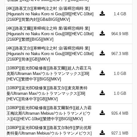
[4K][路基艾尔][寒蝉鸣泣之时 业/暮蟬悲鳴時 業]
[Higurashi no Naku Koro ni Gou][08][HEVC-10bit]
1.4 GB
[2160P][简繁内封][GB&BIG5][MKV]
[4K][路基艾爾][寒蟬鳴泣之時 業/暮蟬悲鳴時 業]
[Higurashi no Naku Koro ni Gou][08][HEVC-10bit]
964.9 MB
[2160P][繁體][BIG5][MKV]
[4K][路基艾尔][寒蝉鸣泣之时 业/暮蟬悲鳴時 業]
[Higurashi no Naku Koro ni Gou][08][HEVC-10bit]
967.3 MB
[2160P][简体][GB][MKV]
[1080P][藍光BD級修復][路基艾爾][超人力霸王马
克斯/Ultraman Max/ウルトラマンマックス][39]
1.0 GB
[HEVC][繁體中字][BIG5][MKV]
[1080P][蓝光BD级修复][路基艾尔][麦克斯奥特
曼/Ultraman Max/ウルトラマンマックス][39]
1.0 GB
[HEVC][简体中字][GB][MKV]
[1080P][藍光BD級修復][路基艾爾製作][超人力霸
王梅比斯/Ultraman Mebius/ウルトラマンメビウ
926.4 MB
ス][41][HEVC-10bit][繁體中字][BIG5][MKV]
[1080P][蓝光BD级修复][路基艾尔制作][梦比优斯
奥特曼/Ultraman Mebius/ウルトラマンメビウス]
927.1 MB