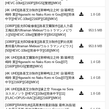
[HEVC-10bit][2160P][BIG5][繁體][MKV]
[4K UHD][路基艾尔制作][寒蝉鸣泣之时 业/暮蟬悲
鳴時 業][Higurashi no Naku Koro ni Gou][06][简体
1.8 GB
中字][HEVC-10bit][2160P][GB][MKV]
[1080P][藍光BD級修復][路基艾爾製作][超人力霸
王梅比斯/Ultraman Mebius/ウルトラマンメビウ
953.5 MB
ス][50][HEVC-10bit][繁體中字][BIG5][MKV]
[1080P][蓝光BD级修复][路基艾尔制作][梦比优斯
奥特曼/Ultraman Mebius/ウルトラマンメビウス]
953.8 MB
[50][HEVC-10bit][简体中字][GB][MKV]
[4K UHD][路基艾爾製作][寒蟬鳴泣之時 業/暮蟬悲
鳴時 業][Higurashi no Naku Koro ni Gou][07]
1.4 GB
[2160P][BIG5][繁體][MKV]
[4K UHD][路基艾尔制作][寒蝉鸣泣之时 业/暮蟬悲
鳴時 業][Higurashi no Naku Koro ni Gou][07][简体
1.4 GB
中字][2160P][GB][MKV]
[4K UHD][路基艾尔制作][缘之空 Yosuga no Sora
ヨスガノソラ ][HEVC][10bit][简体中字][11]
1.8 GB
[FLAC+OPUS+AAC][GB][2160P][MKV]
[1080P][RAW生肉][高斯奥特曼剧场版:最终决战/超