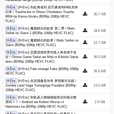
H-Enc
[H-Enc] 判处勇者刑 惩罚勇者9004队刑务
纪录 / Yuusha-kei ni Shosu Choubatsu Yuusha
35.7 GB
9004-tai Keimu Kiroku (BDRip 1080p HEVC
FLAC)
H-Enc
[H-Enc] 魔都精兵的奴隶 第二季 / Mato
18.6 GB
Seihei no Slave 2 (BDRip 1080p HEVC FLAC)
H-Enc
[H-Enc] 魔都精兵的奴隶 / Mato Seihei no
21.7 GB
Slave (BDRip 1080p HEVC FLAC)
H-Enc
[H-Enc] 恋爱游戏世界对路人角色很不友
好 / Otome Game Sekai wa Mob ni Kibishii Sekai
20.5 GB
desu (BDRip 1080p HEVC FLAC)
H-Enc
[H-Enc] Fate strange Fake (BDRip 1080p
35.0 GB
HEVC FLAC)
H-Enc
[H-Enc] 佐贺偶像是传奇 梦想银河乐园 /
Zombie Land Saga Yumeginga Paradise (BDRip
13.2 GB
1080p HEVC FLAC)
H-Enc
[H-Enc] 和机器人啪啪啪能算在经验次数
里吗？？ / Android wa Keiken Ninzuu ni
2.0 GB
Hairimasu ka (BDRip 1080p HEVC FLAC)
H-Enc
[H-Enc] 最后可以再拜托您一件事吗？ /