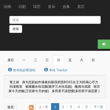
动画
日剧
综艺
音乐
合集
其它
搜索
其它
一
二
三
四
五
六
日
发布组必看须知
本站 Tracker
青之箱
身为悲剧始作俑者的最强邪恶BOSS女王为民竭心尽力
间谍教室
紫羅蘭永恆花園(紫罗兰永恒花园)
魔偶马戏团
衛宮
家今天的飯(卫宫家今天的饭)
多田君不談戀愛(多田君不谈恋爱 )
上一页
1
2
3
4
5
下一页
首页