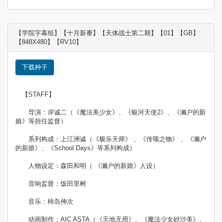
【学院字幕组】【十月新番】【天体战士第二期】【01】【GB】
【848X480】【RV10】
下载种子
【STAFF】
导演：岸诚二（《魔法美少女》、《银河天使2》、《濑户的新
娘》等担任监督）
系列构成：上江洲诚（《极乐天师》 、《传颂之物》 、《濑户
的新娘》、《School Days》等系列构成）
人物设定：森田和明（ 《濑户的新娘》人设）
音响监督：饭田里树
音乐：柿岛伸次
动画制作：AIC ASTA（《天地无用》、《魔法少女砂沙美》、