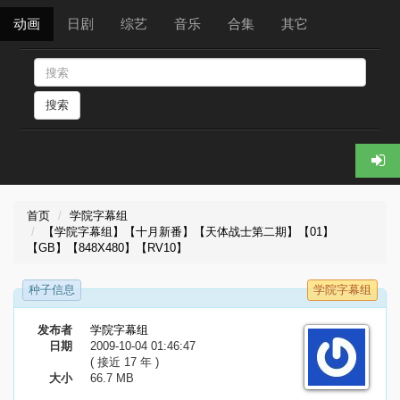
动画
日剧
综艺
音乐
合集
其它
搜索
首页
学院字幕组
【学院字幕组】【十月新番】【天体战士第二期】【01】
【GB】【848X480】【RV10】
种子信息
学院字幕组
发布者
学院字幕组
日期
2009-10-04 01:46:47
( 接近 17 年 )
大小
66.7 MB