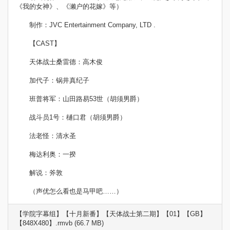
《我的女神》、《濑户的花嫁》等）
制作：JVC Entertainment Company, LTD .
【CAST】
天体战士桑雷德：高木俊
加代子：锅井真纪子
班普将军：山田路易53世（胡须男爵）
战斗员1号：樋口君（胡须男爵）
法老怪：清水圣
梅达利奥：一揆
解说：斧敦
（声优怎么看也是马甲吧……）
【学院字幕组】【十月新番】【天体战士第二期】【01】【GB】
【848X480】.rmvb (66.7 MB)