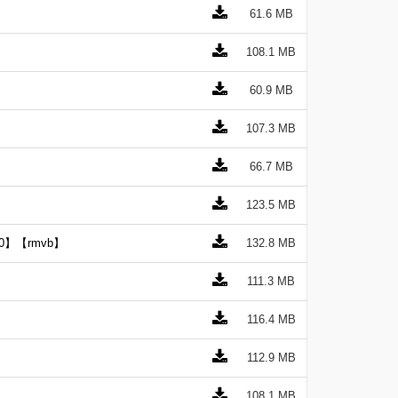
61.6 MB
108.1 MB
60.9 MB
107.3 MB
66.7 MB
123.5 MB
0】【rmvb】
132.8 MB
111.3 MB
116.4 MB
112.9 MB
108.1 MB