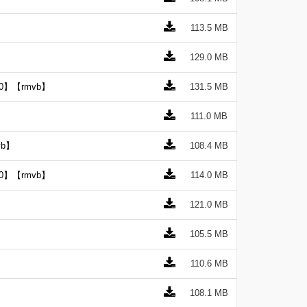
113.5 MB
129.0 MB
0】【rmvb】
131.5 MB
111.0 MB
b】
108.4 MB
0】【rmvb】
114.0 MB
121.0 MB
105.5 MB
110.6 MB
】
108.1 MB