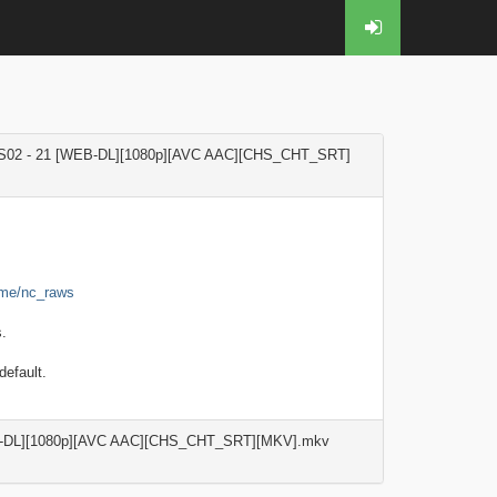
1 [WEB-DL][1080p][AVC AAC][CHS_CHT_SRT]
t.me/nc_raws
.
efault.
080p][AVC AAC][CHS_CHT_SRT][MKV].mkv