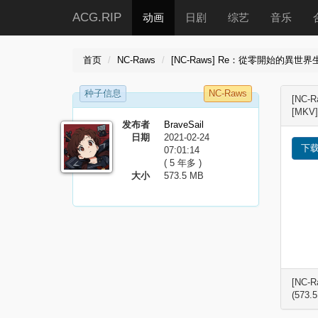
ACG.RIP
动画
日剧
综艺
音乐
首页
NC-Raws
[NC-Raws] Re：從零開始的異世界生活
种子信息
NC-Raws
[NC-
[MKV]
发布者
BraveSail
日期
2021-02-24
下
07:01:14
( 5 年多 )
大小
573.5 MB
[NC-
(573.