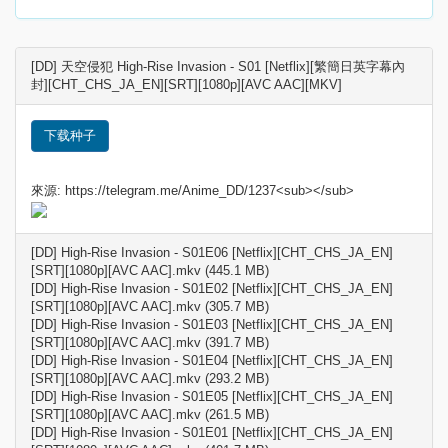
[DD] 天空侵犯 High-Rise Invasion - S01 [Netflix][繁簡日英字幕內
封][CHT_CHS_JA_EN][SRT][1080p][AVC AAC][MKV]
下载种子
來源: https://telegram.me/Anime_DD/1237<sub></sub>
[DD] High-Rise Invasion - S01E06 [Netflix][CHT_CHS_JA_EN]
[SRT][1080p][AVC AAC].mkv (445.1 MB)
[DD] High-Rise Invasion - S01E02 [Netflix][CHT_CHS_JA_EN]
[SRT][1080p][AVC AAC].mkv (305.7 MB)
[DD] High-Rise Invasion - S01E03 [Netflix][CHT_CHS_JA_EN]
[SRT][1080p][AVC AAC].mkv (391.7 MB)
[DD] High-Rise Invasion - S01E04 [Netflix][CHT_CHS_JA_EN]
[SRT][1080p][AVC AAC].mkv (293.2 MB)
[DD] High-Rise Invasion - S01E05 [Netflix][CHT_CHS_JA_EN]
[SRT][1080p][AVC AAC].mkv (261.5 MB)
[DD] High-Rise Invasion - S01E01 [Netflix][CHT_CHS_JA_EN]