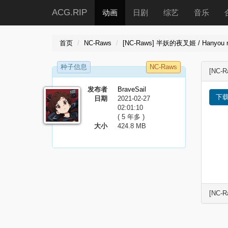
ACG.RIP
动画
日剧
综艺
音乐
首页
NC-Raws
[NC-Raws] 半妖的夜叉姬 / Hanyou no 
种子信息
NC-Raws
[NC-R
发布者
BraveSail
下
日期
2021-02-27
02:01:10
( 5 年多 )
大小
424.8 MB
[NC-R