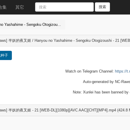
合集
其它
搜索
Yashahime - Sengoku Otogizou...
aws] 半妖的夜叉姬 / Hanyou no Yashahime - Sengoku Otogizoushi - 21 [WEB
载种子
Watch on Telegram Channel:
https://
Auto-generated by NC-Raws
Note: Xunlei has been banned by d
aws] 半妖的夜叉姬 - 21 [WEB-DL][1080p][AVC AAC][CHT][MP4].mp4 (424.8 