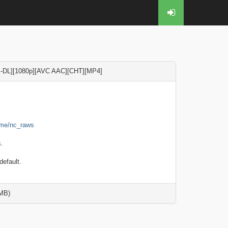
-DL][1080p][AVC AAC][CHT][MP4]
t.me/nc_raws
.
efault.
MB)