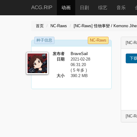
ACG.RIP
动画
日剧
综艺
音乐
首页
NC-Raws
[NC-Raws] 怪物事變 / Kemono Jihen 
种子信息
NC-Raws
[NC-R
发布者
BraveSail
下
日期
2021-02-28
06:31:20
( 5 年多 )
大小
390.2 MB
[NC-R