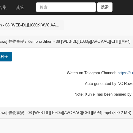
合集
其它
搜索
- 08 [WEB-DL][1080p][AVC AA...
aws] 怪物事變 / Kemono Jihen - 08 [WEB-DL][1080p][AVC AAC][CHT][MP4]
载种子
Watch on Telegram Channel:
https://
Auto-generated by NC-Raws
Note: Xunlei has been banned by d
aws] 怪物事變 - 08 [WEB-DL][1080p][AVC AAC][CHT][MP4].mp4 (390.2 MB)