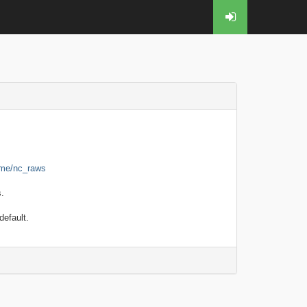
t.me/nc_raws
.
efault.