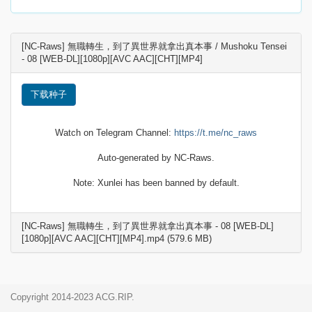
[NC-Raws] 無職轉生，到了異世界就拿出真本事 / Mushoku Tensei
- 08 [WEB-DL][1080p][AVC AAC][CHT][MP4]
下载种子
Watch on Telegram Channel:
https://t.me/nc_raws
Auto-generated by NC-Raws.
Note: Xunlei has been banned by default.
[NC-Raws] 無職轉生，到了異世界就拿出真本事 - 08 [WEB-DL]
[1080p][AVC AAC][CHT][MP4].mp4 (579.6 MB)
Copyright 2014-2023 ACG.RIP.