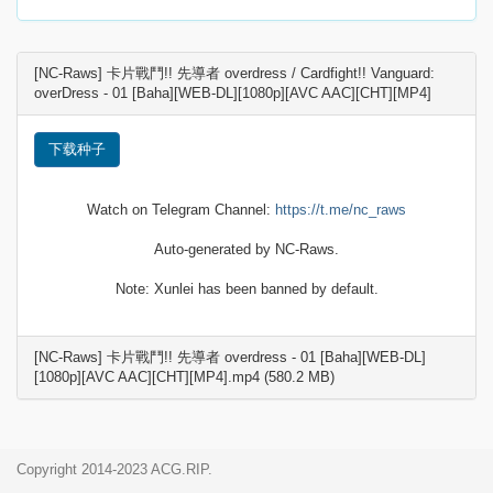
[NC-Raws] 卡片戰鬥!! 先導者 overdress / Cardfight!! Vanguard:
overDress - 01 [Baha][WEB-DL][1080p][AVC AAC][CHT][MP4]
下载种子
Watch on Telegram Channel:
https://t.me/nc_raws
Auto-generated by NC-Raws.
Note: Xunlei has been banned by default.
[NC-Raws] 卡片戰鬥!! 先導者 overdress - 01 [Baha][WEB-DL]
[1080p][AVC AAC][CHT][MP4].mp4 (580.2 MB)
Copyright 2014-2023 ACG.RIP.