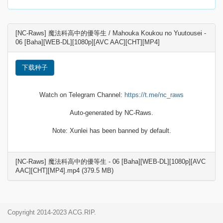
[NC-Raws] 魔法科高中的優等生 / Mahouka Koukou no Yuutousei -
06 [Baha][WEB-DL][1080p][AVC AAC][CHT][MP4]
下载种子
Watch on Telegram Channel:
https://t.me/nc_raws
Auto-generated by NC-Raws.
Note: Xunlei has been banned by default.
[NC-Raws] 魔法科高中的優等生 - 06 [Baha][WEB-DL][1080p][AVC
AAC][CHT][MP4].mp4 (379.5 MB)
Copyright 2014-2023 ACG.RIP.