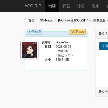
ACG.RIP
动画
日剧
综艺
音乐
首页
NC-Raws
[NC-Raws] IDOLiSH7 － 偶像星願 － Th
种子信息
NC-Raws
[NC-R
发布者
BraveSail
下
日期
2021-08-08
07:01:36
( 接近 5 年 )
大小
349.3 MB
[NC-R