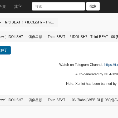
合集
其它
搜索
ird BEAT！ / IDOLiSH7 - Thir...
aws] IDOLiSH7 － 偶像星願 － Third BEAT！ / IDOLiSH7 - Third BEAT - 06 [
载种子
Watch on Telegram Channel:
https://
Auto-generated by NC-Raws
Note: Xunlei has been banned by d
aws] IDOLiSH7 － 偶像星願 － Third BEAT！ - 06 [Baha][WEB-DL][1080p][AV