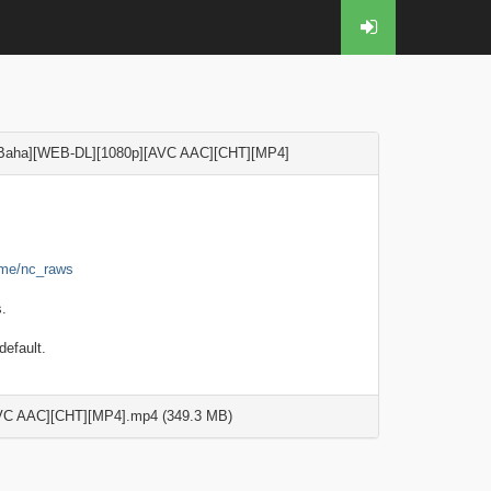
Baha][WEB-DL][1080p][AVC AAC][CHT][MP4]
t.me/nc_raws
.
efault.
C AAC][CHT][MP4].mp4 (349.3 MB)