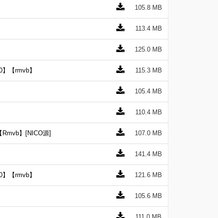
105.8 MB
113.4 MB
125.0 MB
0】【rmvb】
115.3 MB
105.4 MB
110.4 MB
vb】[NICO源]
107.0 MB
141.4 MB
0】【rmvb】
121.6 MB
105.6 MB
111.0 MB