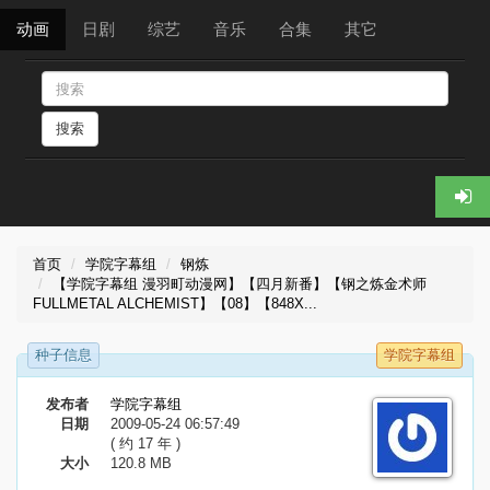
动画
日剧
综艺
音乐
合集
其它
搜索
首页
学院字幕组
钢炼
【学院字幕组 漫羽町动漫网】【四月新番】【钢之炼金术师
FULLMETAL ALCHEMIST】【08】【848X...
种子信息
学院字幕组
发布者
学院字幕组
日期
2009-05-24 06:57:49
( 约 17 年 )
大小
120.8 MB