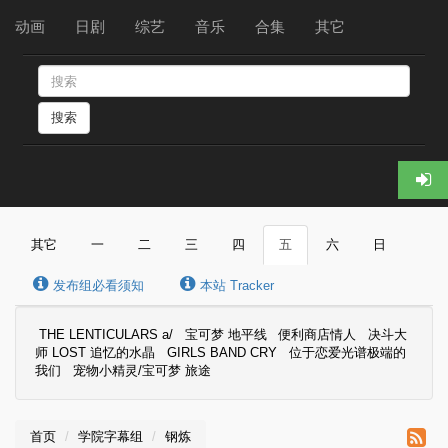
动画
日剧
综艺
音乐
合集
其它
搜索
其它
一
二
三
四
五
六
日
发布组必看须知
本站 Tracker
THE LENTICULARS a/
宝可梦 地平线
便利商店情人
决斗大
师 LOST 追忆的水晶
GIRLS BAND CRY
位于恋爱光谱极端的
我们
宠物小精灵/宝可梦 旅途
首页
学院字幕组
钢炼