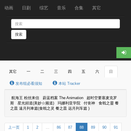
动画
日剧
综艺
音乐
合集
其它
搜索
其它
一
二
三
四
五
六
日
发布组必看须知
本站 Tracker
航海王 粉丝来信
蔚蓝档案 The Animation
超时空要塞麦克罗
斯
星光頻道(美妙☆频道)
玛娜利亚学院
付丧神
食戟之靈 餐
之皿 遠月列車篇(食戟之灵 餐之皿 远月列车篇 )
上一页
1
2
…
86
87
88
89
90
91