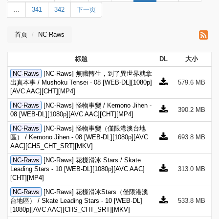
…
341
342
下一页
首页
NC-Raws
标题
DL
大小
NC-Raws
[NC-Raws] 無職轉生，到了異世界就拿
出真本事 / Mushoku Tensei - 08 [WEB-DL][1080p]
579.6 MB
[AVC AAC][CHT][MP4]
NC-Raws
[NC-Raws] 怪物事變 / Kemono Jihen -
390.2 MB
08 [WEB-DL][1080p][AVC AAC][CHT][MP4]
NC-Raws
[NC-Raws] 怪物事變（僅限港澳台地
區） / Kemono Jihen - 08 [WEB-DL][1080p][AVC
693.8 MB
AAC][CHS_CHT_SRT][MKV]
NC-Raws
[NC-Raws] 花樣滑冰 Stars / Skate
Leading Stars - 10 [WEB-DL][1080p][AVC AAC]
313.0 MB
[CHT][MP4]
NC-Raws
[NC-Raws] 花樣滑冰Stars（僅限港澳
台地區） / Skate Leading Stars - 10 [WEB-DL]
533.8 MB
[1080p][AVC AAC][CHS_CHT_SRT][MKV]