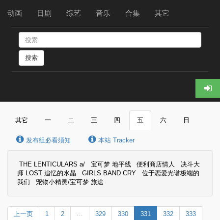
动画
日剧
综艺
音乐
合集
其它
搜索
其它
一
二
三
四
五
六
日
发布组必看须知
本站 Tracker
THE LENTICULARS a/
宝可梦 地平线
便利商店情人
决斗大
师 LOST 追忆的水晶
GIRLS BAND CRY
位于恋爱光谱极端的
我们
宠物小精灵/宝可梦 旅途
上一页
1
2
…
329
330
331
332
333