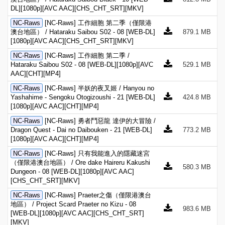
DL][1080p][AVC AAC][CHS_CHT_SRT][MKV]
NC-Raws
[NC-Raws] 工作細胞 第二季（僅限港
澳台地區） / Hataraku Saibou S02 - 08 [WEB-DL]
879.1 MB
[1080p][AVC AAC][CHS_CHT_SRT][MKV]
NC-Raws
[NC-Raws] 工作細胞 第二季 /
Hataraku Saibou S02 - 08 [WEB-DL][1080p][AVC
529.1 MB
AAC][CHT][MP4]
NC-Raws
[NC-Raws] 半妖的夜叉姬 / Hanyou no
Yashahime - Sengoku Otogizoushi - 21 [WEB-DL]
424.8 MB
[1080p][AVC AAC][CHT][MP4]
NC-Raws
[NC-Raws] 勇者鬥惡龍 達伊的大冒險 /
Dragon Quest - Dai no Daibouken - 21 [WEB-DL]
773.2 MB
[1080p][AVC AAC][CHT][MP4]
NC-Raws
[NC-Raws] 只有我能進入的隱藏迷宮
（僅限港澳台地區） / Ore dake Haireru Kakushi
580.3 MB
Dungeon - 08 [WEB-DL][1080p][AVC AAC]
[CHS_CHT_SRT][MKV]
NC-Raws
[NC-Raws] Praeter之傷（僅限港澳台
地區） / Project Scard Praeter no Kizu - 08
983.6 MB
[WEB-DL][1080p][AVC AAC][CHS_CHT_SRT]
[MKV]