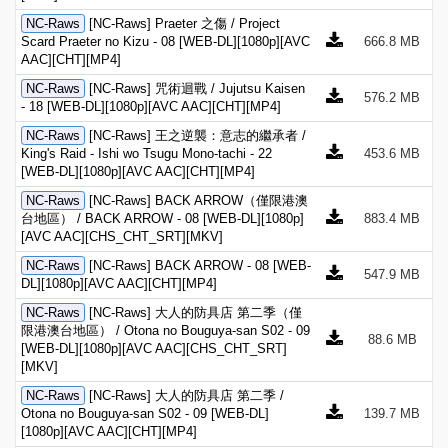
NC-Raws
[NC-Raws] Praeter 之傷 / Project
Scard Praeter no Kizu - 08 [WEB-DL][1080p][AVC
666.8 MB
AAC][CHT][MP4]
NC-Raws
[NC-Raws] 咒術迴戰 / Jujutsu Kaisen
576.2 MB
- 18 [WEB-DL][1080p][AVC AAC][CHT][MP4]
NC-Raws
[NC-Raws] 王之逆襲：意志的繼承者 /
King's Raid - Ishi wo Tsugu Mono-tachi - 22
453.6 MB
[WEB-DL][1080p][AVC AAC][CHT][MP4]
NC-Raws
[NC-Raws] BACK ARROW（僅限港澳
台地區） / BACK ARROW - 08 [WEB-DL][1080p]
883.4 MB
[AVC AAC][CHS_CHT_SRT][MKV]
NC-Raws
[NC-Raws] BACK ARROW - 08 [WEB-
547.9 MB
DL][1080p][AVC AAC][CHT][MP4]
NC-Raws
[NC-Raws] 大人的防具店 第二季（僅
限港澳台地區） / Otona no Bouguya-san S02 - 09
88.6 MB
[WEB-DL][1080p][AVC AAC][CHS_CHT_SRT]
[MKV]
NC-Raws
[NC-Raws] 大人的防具店 第二季 /
Otona no Bouguya-san S02 - 09 [WEB-DL]
139.7 MB
[1080p][AVC AAC][CHT][MP4]