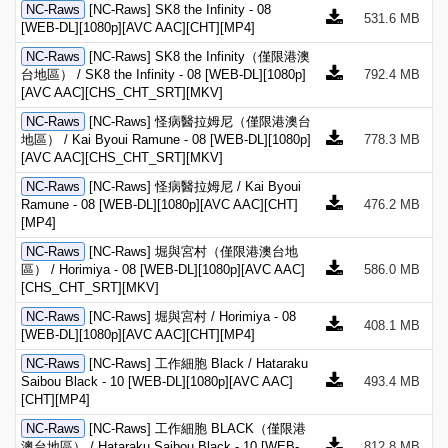
NC-Raws
[NC-Raws] SK8 the Infinity - 08
531.6 MB
[WEB-DL][1080p][AVC AAC][CHT][MP4]
NC-Raws
[NC-Raws] SK8 the Infinity（僅限港澳
台地區） / SK8 the Infinity - 08 [WEB-DL][1080p]
792.4 MB
[AVC AAC][CHS_CHT_SRT][MKV]
NC-Raws
[NC-Raws] 怪病醫拉姆尼（僅限港澳台
地區） / Kai Byoui Ramune - 08 [WEB-DL][1080p]
778.3 MB
[AVC AAC][CHS_CHT_SRT][MKV]
NC-Raws
[NC-Raws] 怪病醫拉姆尼 / Kai Byoui
Ramune - 08 [WEB-DL][1080p][AVC AAC][CHT]
476.2 MB
[MP4]
NC-Raws
[NC-Raws] 堀與宮村（僅限港澳台地
區） / Horimiya - 08 [WEB-DL][1080p][AVC AAC]
586.0 MB
[CHS_CHT_SRT][MKV]
NC-Raws
[NC-Raws] 堀與宮村 / Horimiya - 08
408.1 MB
[WEB-DL][1080p][AVC AAC][CHT][MP4]
NC-Raws
[NC-Raws] 工作細胞 Black / Hataraku
Saibou Black - 10 [WEB-DL][1080p][AVC AAC]
493.4 MB
[CHT][MP4]
NC-Raws
[NC-Raws] 工作細胞 BLACK（僅限港
澳台地區） / Hataraku Saibou Black - 10 [WEB-
812.8 MB